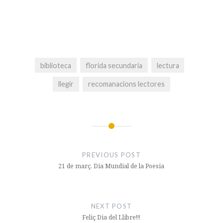
biblioteca
florida secundaria
lectura
llegir
recomanacions lectores
Navegació
d'entrades
PREVIOUS POST
21 de març. Dia Mundial de la Poesia
NEXT POST
Feliç Dia del Llibre!!!