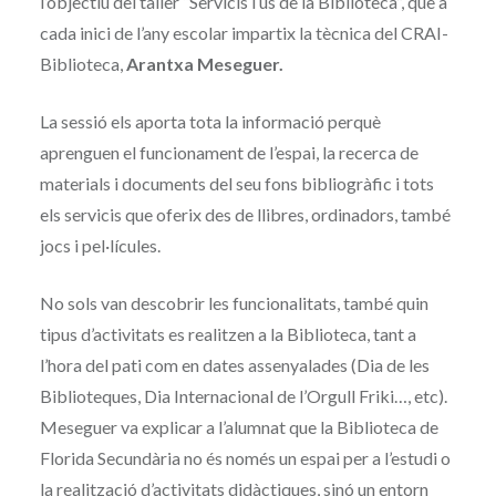
l’objectiu del taller “Servicis i ús de la Biblioteca”, que a
cada inici de l’any escolar impartix la tècnica del CRAI-
Biblioteca,
Arantxa Meseguer.
La sessió els aporta tota la informació perquè
aprenguen el funcionament de l’espai, la recerca de
materials i documents del seu fons bibliogràfic i tots
els servicis que oferix des de llibres, ordinadors, també
jocs i pel·lícules.
No sols van descobrir les funcionalitats, també quin
tipus d’activitats es realitzen a la Biblioteca, tant a
l’hora del pati com en dates assenyalades (Dia de les
Biblioteques, Dia Internacional de l’Orgull Friki…, etc).
Meseguer va explicar a l’alumnat que la Biblioteca de
Florida Secundària no és només un espai per a l’estudi o
la realització d’activitats didàctiques, sinó un entorn