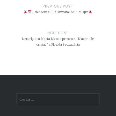
d'entrades
PREVIOUS POST
​ Celebrem el Dia Mundial de l’EMOJI!!
NEXT POST
L’escriptora Marta Meneu presenta “D’acer i de
cristall” a Florida Secundària
Cerca: