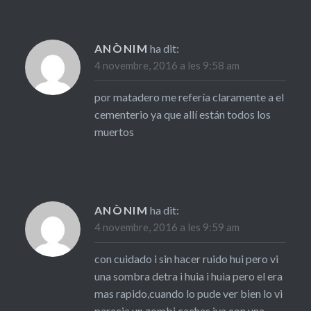
ANÒNIM
ha dit:
4 novembre, 2016 a les 9:58 am
por matadero me refería claramente a el
cementerio ya que allí están todos los
muertos
ANÒNIM
ha dit:
4 novembre, 2016 a les 9:59 am
con cuidado i sin hacer ruido hui pero vi
una sombra detra i huia i huia pero el era
mas rapido,cuando lo pude ver bien lo vi
parecia un zombi cachas iva con una