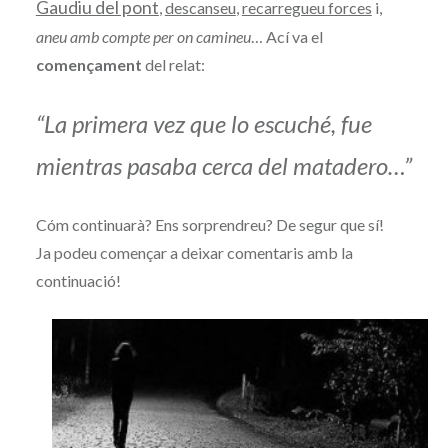
Gaudiu del pont
,
descanseu
,
recarregueu forces
i,
aneu amb compte per on camineu
… Ací va el
començament
del relat:
“La primera vez que lo escuché, fue
mientras pasaba cerca del matadero…”
Cóm continuarà? Ens sorprendreu? De segur que sí!
Ja podeu començar a deixar comentaris amb la
continuació!