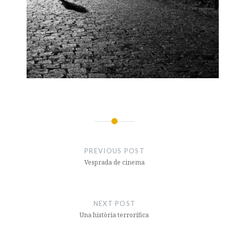
Navegació
d'entrades
PREVIOUS POST
Vesprada de cinema
NEXT POST
Una història terrorífica