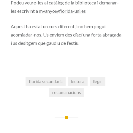
Podeu veure-les al
catàleg de la biblioteca
i demanar-
les escrivint a
mvanyo@florida-uni.es
Aquest ha estat un curs diferent, i no hem pogut
acomiadar-nos. Us enviem des d’ací una forta abraçada
i us desitgem que gaudiu de l’estiu.
florida secundaria
lectura
llegir
recomanacions
Navegació