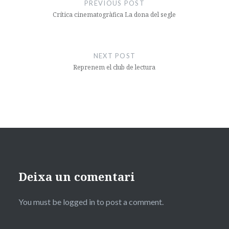
d'entrades
PREVIOUS POST
Crítica cinematogràfica La dona del segle
NEXT POST
Reprenem el club de lectura
Deixa un comentari
You must be logged in to post a comment.