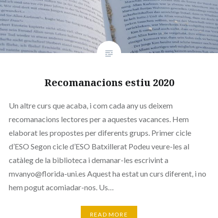
Recomanacions estiu 2020
Un altre curs que acaba, i com cada any us deixem
recomanacions lectores per a aquestes vacances. Hem
elaborat les propostes per diferents grups. Primer cicle
d’ESO Segon cicle d’ESO Batxillerat Podeu veure-les al
catàleg de la biblioteca i demanar-les escrivint a
mvanyo@florida-uni.es Aquest ha estat un curs diferent, i no
hem pogut acomiadar-nos. Us…
READ MORE