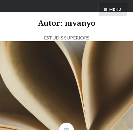
Skip
Club Lectura Secundaria
MENU
to
content
Autor:
mvanyo
ESTUDIS SUPERIORS