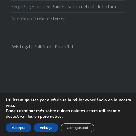
Sergi Puig Biosca
en
Primera sessió del club de lectura
Anònim
en
El relat de terror
Avís Legal
|
Política de Privacitat
Utilitzem galetes per a oferir-te la millor experiència en la nostra
web.
Inici
Qui
Activitats
Recomanacions
Suggeriments
Contacte
Podeu esbrinar més sobre quines galetes estem utilitzant o
som
desactivar-les en
parèmetres
.
Proudly powered by WordPress
|
Theme: Dyad by
WordPress.com
.
Accepta
Rebutja
Configuració