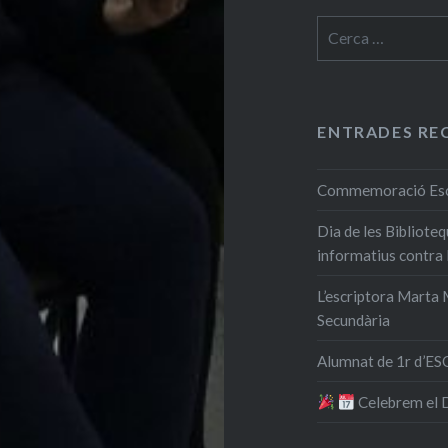
Cerca:
ENTRADES RE
Commemoració Escri
Dia de les Bibliote
informatius contra
L’escriptora Marta M
Secundària
Alumnat de 1r d’ESO
​ Celebrem el