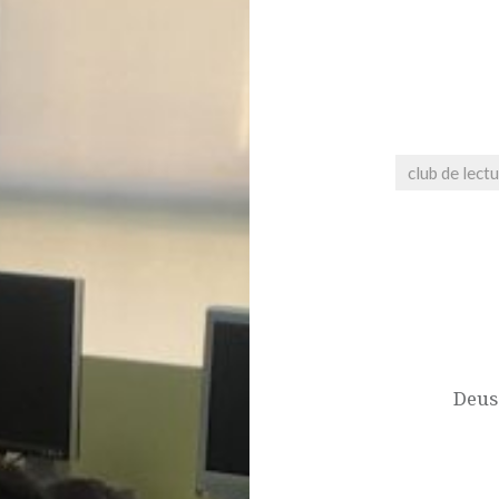
club de lect
Navegació
d'entrades
Deus.