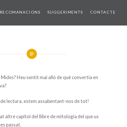
RECOMANACIONS
SUGGERIMENTS
CONTACTE
i Mides? Heu sentit mai allò de què convertia en
ava?
b de lectura, estem assabentant-nos de tot!
 altre capítol del llibre de mitologia del que us
es passat.