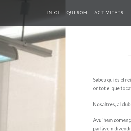
INICI
QUI SOM
ACTIVITATS
Sabeu qui és el re
or tot el que toc
Nosaltres, al clu
Avui hem començat
parlàvem divendr