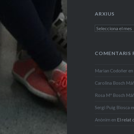
ARXIUS
Arxius
COMENTARIS 
Marian Codoñer
e
Carolina Bosch Má
Rosa Mª Bosch Má
Sergi Puig Biosca
e
Anònim
en
El relat 