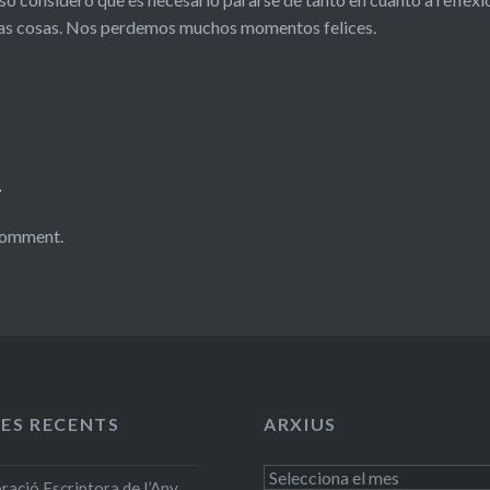
tas cosas. Nos perdemos muchos momentos felices.
i
 comment.
ES RECENTS
ARXIUS
Arxius
ció Escriptora de l’Any