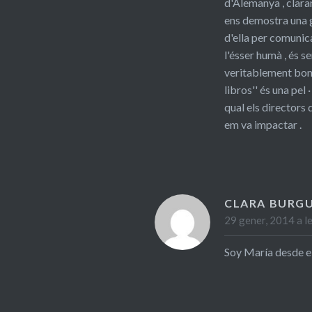
d'Alemanya , claram
ens demostra una gr
d'ella per comunica
l'ésser humà , és se
veritablement boni
libros'' és una pel
qual els directors 
em va impactar .
CLARA BURG
29 gener, 2014 a l
Soy María desde el