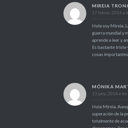
MIREIA TRON
17 febrer, 2014 a 
Hola soy Mireia. L
guerra mundial y m
aprende a leer y am
Es bastante triste
cosas importantes
MÓNIKA MAR
13 juny, 2014 a le
Hola Mireia. Aunqu
superación de la p
totalmente de acue
disponemos. Por es