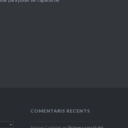
COMENTARIS RECENTS
Marian Codoñer
en
Primera sessió del