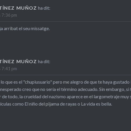
TÍNEZ MUÑOZ
ha dit:
s 7:36 pm
a arribat el seu missatge.
TÍNEZ MUÑOZ
ha dit:
s 7:41 pm
o que es el "chupiusuario" pero me alegro de que te haya gustado la p
 inesperado creo que no sería el término adecuado. Sin embargo, si t
esar de todo, la crueldad del nazismo aparece en el largometraje mu
ículas como El niño del pijama de rayas o La vida es bella.