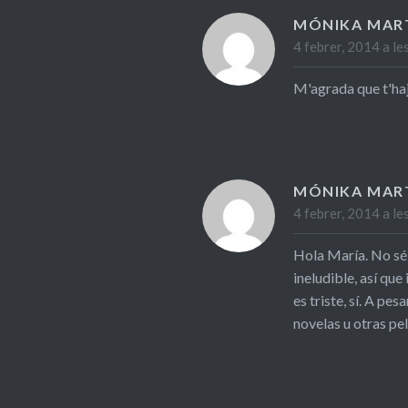
MÓNIKA MAR
4 febrer, 2014 a le
M'agrada que t'haj
MÓNIKA MAR
4 febrer, 2014 a le
Hola María. No sé l
ineludible, así que
es triste, sí. A p
novelas u otras pel