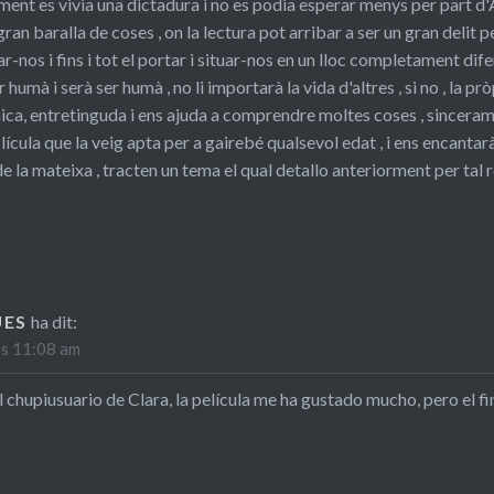
ent es vivia una dictadura i no es podia esperar menys per part d'Ado
an baralla de coses , on la lectura pot arribar a ser un gran delit p
r-nos i fins i tot el portar i situar-nos en un lloc completament dif
r humà i serà ser humà , no li importarà la vida d'altres , si no , la prò
ca, entretinguda i ens ajuda a comprendre moltes coses , sincerament
 · lícula que la veig apta per a gairebé qualsevol edat , i ens encant
de la mateixa , tracten un tema el qual detallo anteriorment per tal
UES
ha dit:
es 11:08 am
 chupiusuario de Clara, la película me ha gustado mucho, pero el fin