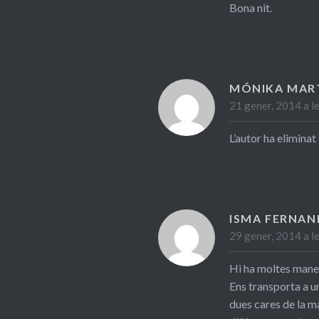
Bona nit.
MÓNIKA MAR
21 gener, 2014 a l
L’autor ha elimina
ISMA FERNAN
29 gener, 2014 a l
Hi ha moltes manere
Ens transporta a u
dues cares de la m