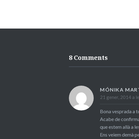
8 Comments
MÓNIKA MAR
21 gener, 2014 a l
Bona vesprada a to
Acabe de confirmar
que estem allà a l
Ens veiem demà per