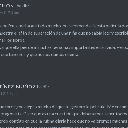
CHONI
ha dit:
les 8:28 am
a película me ha gustado mucho. Yo recomendaría esta película porqu
uestra el afán de superación de una niña que no sabía leer y escri
ar los libros.
 ya que ella pierde a muchas personas importantes en su vida. Pero
 que tenemos y que no nos damos cuenta.
TÍNEZ MUÑOZ
ha dit:
s 12:17 pm
e tarde, me alegro mucho de que te gustara la película. Me encant
rotagonista. Creo que es una cuestión que deberíamos tener todos 
rdo contigo en que la rutina diaria hace que no valoremos muchas 
o considero que es necesario pararse de tanto en cuanto a reflexi