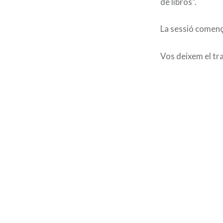
de libros”.
La sessió començ
Vos deixem el tra
Navegació
d'entrades