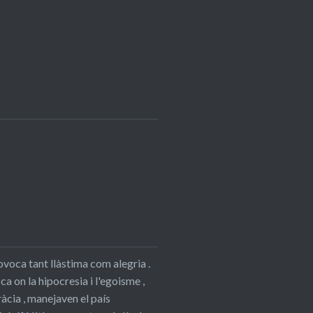
ovoca tant llàstima com alegria .
 on la hipocresia i l'egoisme ,
àcia , manejaven el país