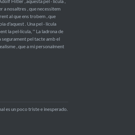
lf Hitler , aquesta pel · lícula ,
er a nosaltres , que necessitem
erent al que ens trobem , que
pia d'aquest . Una pel · lícula
 la pel·lícula, '' La ladrona de
arà segurament pel tacte amb el
 realisme , que a mi personalment
al es un poco triste e inesperado.