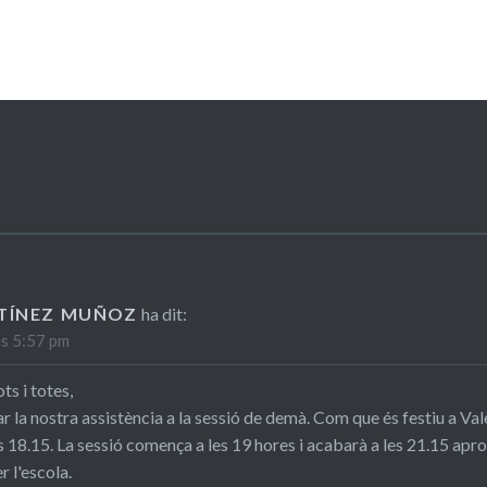
TÍNEZ MUÑOZ
ha dit:
es 5:57 pm
ts i totes,
 la nostra assistència a la sessió de demà. Com que és festiu a Va
es 18.15. La sessió comença a les 19 hores i acabarà a les 21.15 a
 l'escola.