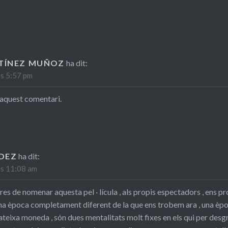
TÍNEZ MUÑOZ
ha dit:
es 5:57 pm
t aquest comentari.
DEZ
ha dit:
es 11:08 am
s de nomenar aquesta pel · lícula , als propis espectadors , ens pr
na època completament diferent de la que ens trobem ara , una època
ateixa moneda , són dues mentalitats molt fixes en els qui per desgr