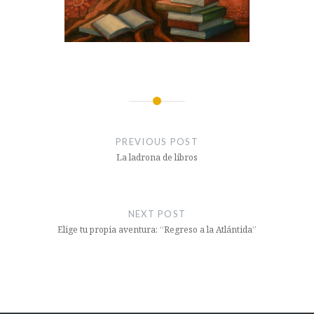
Navegació
d'entrades
PREVIOUS POST
La ladrona de libros
NEXT POST
Elige tu propia aventura: “Regreso a la Atlántida”