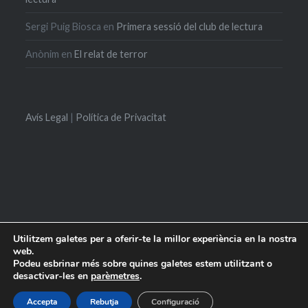
Sergi Puig Biosca
en
Primera sessió del club de lectura
Anònim
en
El relat de terror
Avís Legal
|
Política de Privacitat
Utilitzem galetes per a oferir-te la millor experiència en la nostra
web.
Inici
Qui
Activitats
Recomanacions
Suggeriments
Contacte
Podeu esbrinar més sobre quines galetes estem utilitzant o
som
desactivar-les en
parèmetres
.
Proudly powered by WordPress
|
Theme: Dyad by
WordPress.com
.
Accepta
Rebutja
Configuració