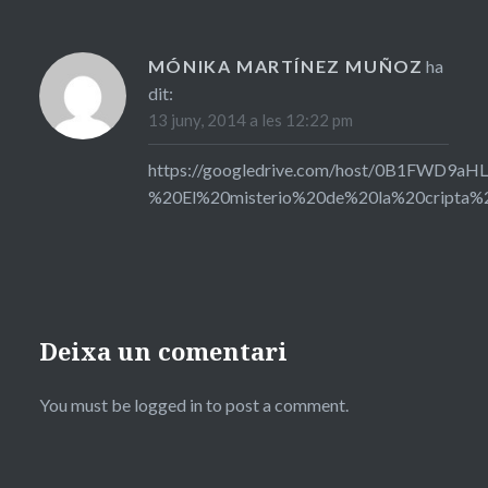
MÓNIKA MARTÍNEZ MUÑOZ
ha
dit:
13 juny, 2014 a les 12:22 pm
https://googledrive.com/host/0B1FWD9
%20El%20misterio%20de%20la%20cripta%2
Deixa un comentari
You must be logged in to post a comment.