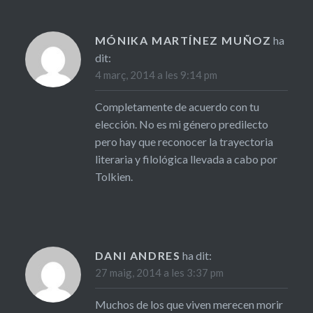
MÓNIKA MARTÍNEZ MUÑOZ
ha
dit:
4 març, 2014 a les 9:14 pm
Completamente de acuerdo con tu
elección. No es mi género predilecto
pero hay que reconocer la trayectoria
literaria y filológica llevada a cabo por
Tolkien.
DANI ANDRES
ha dit:
27 maig, 2014 a les 3:37 pm
Muchos de los que viven merecen morir