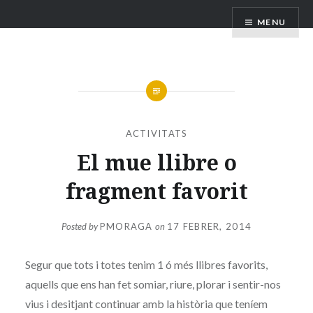
Skip
Club Lectura Secundaria
MENU
to
content
ACTIVITATS
El mue llibre o
fragment favorit
Posted by
PMORAGA
on
17 FEBRER, 2014
Segur que tots i totes tenim 1 ó més llibres favorits,
aquells que ens han fet somiar, riure, plorar i sentir-nos
vius i desitjant continuar amb la història que teníem