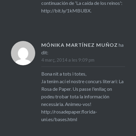
continuación de 'La caída de los reinos':
http://bit.ly/1kMBUBX
.
MÓNIKA MARTÍNEZ MUÑOZ
ha
dit:
4 març, 2014 a les 9:09 pm
Bona nit a tots i totes,
Ja tenim ací el nostre concurs literari: La
Rosa de Paper. Us passe l'enllaç on
podeu trobar tota la información
necessària. Animeu-vos!
http://rosadepaper.florida-
uni.es/bases.html