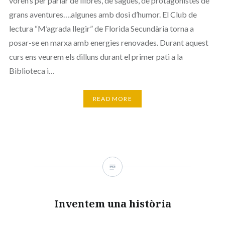
voren’s per parlar de llibres, de sagues, de protagonistes de
grans aventures….algunes amb dosi d’humor. El Club de
lectura “M’agrada llegir” de Florida Secundària torna a
posar-se en marxa amb energies renovades. Durant aquest
curs ens veurem els dilluns durant el primer pati a la
Biblioteca i…
READ MORE
Inventem una història