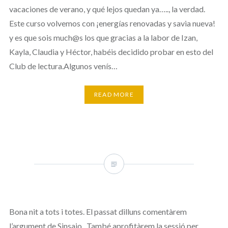
vacaciones de verano, y qué lejos quedan ya….., la verdad.
Este curso volvemos con ¡energías renovadas y savia nueva!
y es que sois much@s los que gracias a la labor de Izan,
Kayla, Claudia y Héctor, habéis decidido probar en esto del
Club de lectura.Algunos venís…
READ MORE
Bona nit a tots i totes. El passat dilluns comentàrem
l’argument de Sinsajo. També aprofitàrem la sessió per