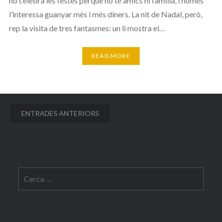
no celebra les festes perquè no té amics ni família, i només
l’interessa guanyar més i més diners. La nit de Nadal, però,
rep la visita de tres fantasmes: un li mostra el…
READ MORE
Navegació
ENTRADES ANTERIORS
d'entrades
Cerca: