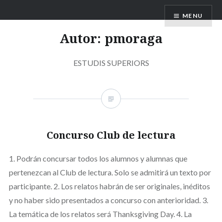
Skip
Club Lectura Secundaria
MENU
to
content
Autor:
pmoraga
ESTUDIS SUPERIORS
Concurso Club de lectura
1. Podrán concursar todos los alumnos y alumnas que
pertenezcan al Club de lectura. Solo se admitirá un texto por
participante. 2. Los relatos habrán de ser originales, inéditos
y no haber sido presentados a concurso con anterioridad. 3.
La temática de los relatos será Thanksgiving Day. 4. La