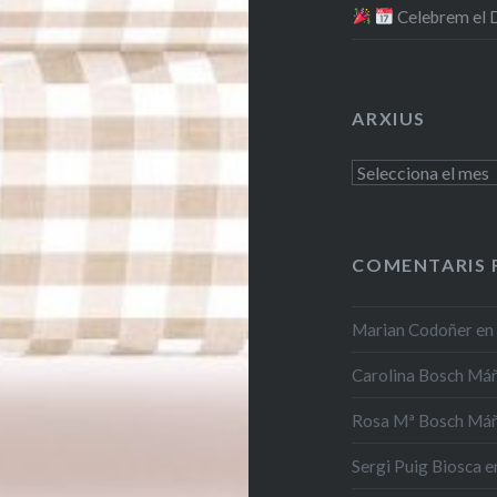
​ Celebrem el
ARXIUS
Arxius
COMENTARIS 
Marian Codoñer
e
Carolina Bosch Má
Rosa Mª Bosch Má
Sergi Puig Biosca
e