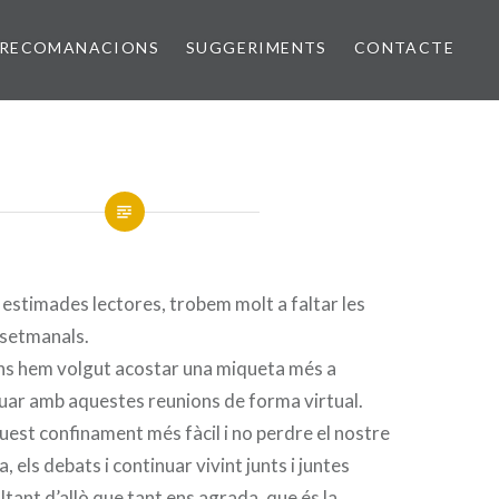
RECOMANACIONS
SUGGERIMENTS
CONTACTE
i estimades lectores, trobem molt a faltar les
 setmanals.
ens hem volgut acostar una miqueta més a
nuar amb aquestes reunions de forma virtual.
est confinament més fàcil i no perdre el nostre
a, els debats i continuar vivint junts i juntes
ltant d’allò que tant ens agrada, que és la