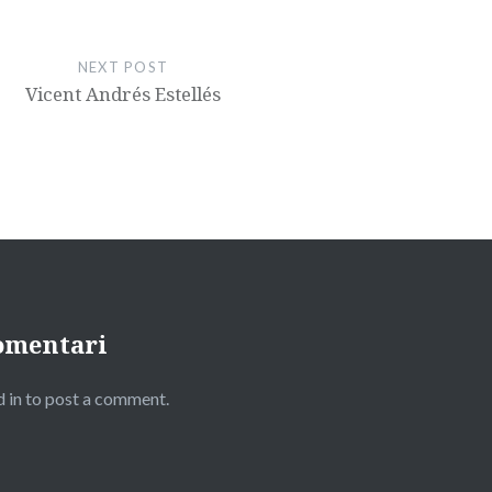
NEXT POST
Vicent Andrés Estellés
omentari
 in to post a comment.