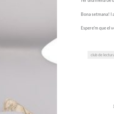
fer una mena de 
Bona setmana! I a
Espere’m que el v
club de lectur
Navegació
d'entrades