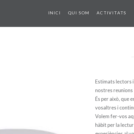
INICI
QUI SOM
ACTIVITATS
Estimats lectors 
nostres reunions
És per això, que 
vosaltres i conti
Volem fer-vos aqu
hàbit per la lectur
experiències al vo