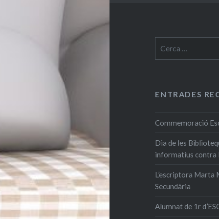
Cerca:
ENTRADES RE
Commemoració Escri
Dia de les Bibliote
informatius contra
L’escriptora Marta M
Secundària
Alumnat de 1r d’ESO