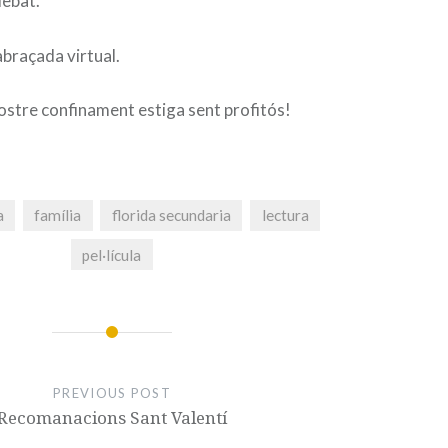
debat.
braçada virtual.
ostre confinament estiga sent profitós!
a
família
florida secundaria
lectura
pel·lícula
PREVIOUS POST
Recomanacions Sant Valentí