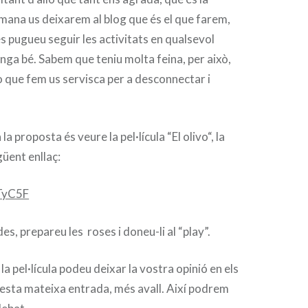
mana us deixarem al blog que és el que farem,
es pugueu seguir les activitats en qualsevol
ga bé. Sabem que teniu molta feina, per això,
ò que fem us servisca per a desconnectar i
a proposta és veure la pel·lícula “
El olivo
“, la
güent enllaç:
tTyC5F
, prepareu les roses i doneu-li al “play”.
a pel·lícula podeu deixar la vostra opinió en els
esta mateixa entrada, més avall. Així podrem