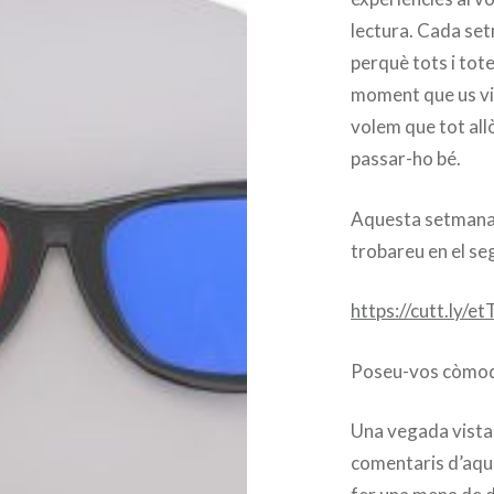
lectura. Cada set
perquè tots i tot
moment que us vin
volem que tot all
passar-ho bé.
Aquesta setmana l
trobareu en el se
https://cutt.ly/e
Poseu-vos còmodes
Una vegada vista l
comentaris d’aqu