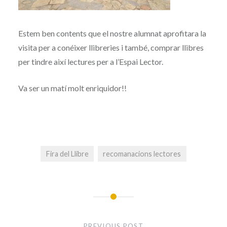
Estem ben contents que el nostre alumnat aprofitara la
visita per a conéixer llibreries i també, comprar llibres
per tindre així lectures per a l’Espai Lector.
Va ser un matí molt enriquidor!!
Fira del Llibre
recomanacions lectores
Navegació
d'entrades
PREVIOUS POST