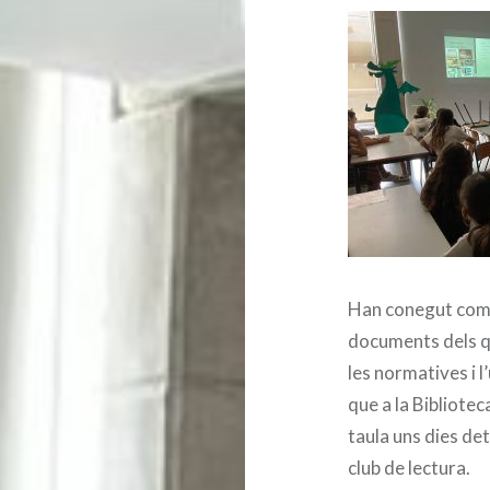
Han conegut com p
documents dels qu
les normatives i l
que a la Bibliotec
taula uns dies de
club de lectura.