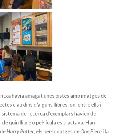
rantxa havia amagat unes pistes amb imatges de
tes clau dins d’alguns llibres, on, entre ells i
t el sistema de recerca d’exemplars havien de
 de quin llibre o pel·lícula es tractava. Han
 de
Harry Potter
, els personatges de
One Piece
i la