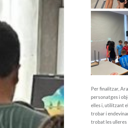
Per finalitzar, A
personatges i objec
elles i, utilitzan
trobar i endevinar
trobat les ulleres