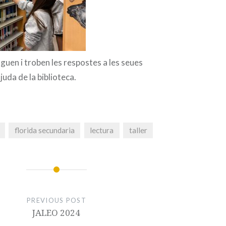
uen i troben les respostes a les seues
uda de la biblioteca.
florida secundaria
lectura
taller
PREVIOUS POST
JALEO 2024