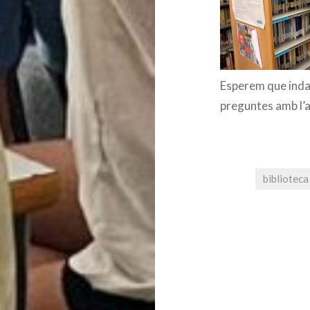
Esperem que indag
preguntes amb l’aj
biblioteca
Navegació
d'entrades