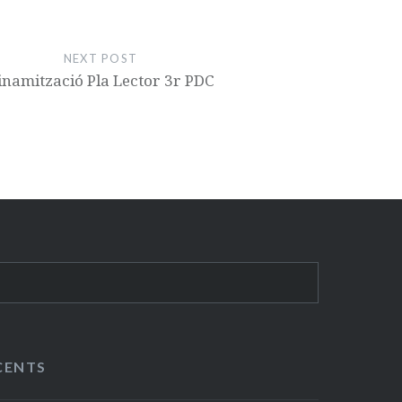
NEXT POST
inamització Pla Lector 3r PDC
CENTS