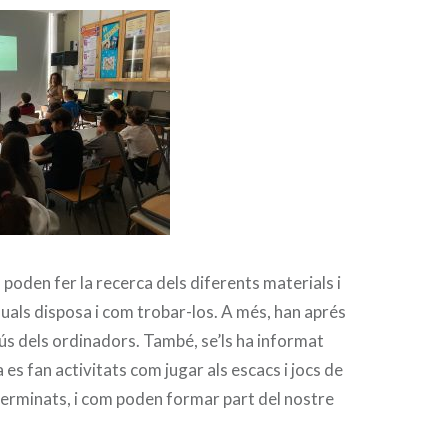
oden fer la recerca dels diferents materials i
als disposa i com trobar-los. A més, han aprés
’ús dels ordinadors. També, se’ls ha informat
a es fan activitats com jugar als escacs i jocs de
terminats, i com poden formar part del nostre