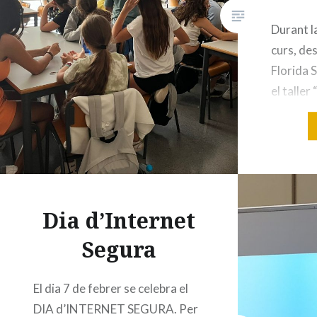
Durant l
curs, des
Florida 
el taller 
Bibliote
taller va
de 1r ESO
bibliote
s’encarr
Dia d’Internet
l’alumna
bibliotec
Segura
serveis s
El dia 7 de febrer se celebra el
DIA d’INTERNET SEGURA. Per