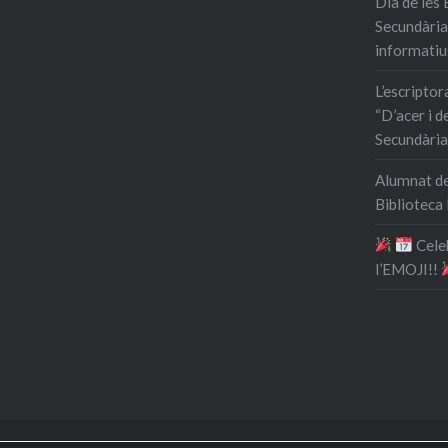
Dia de les 
Secundària
informatiu
L’escripto
“D’acer i de
Secundària
Alumnat de
Biblioteca
​ Cel
l’EMOJI!!