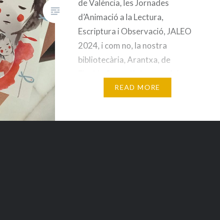
de València, les Jornades
d’Animació a la Lectura,
Escriptura i Observació, JALEO
2024, i com no, la nostra
bibliotecària, Arantxa, de
Florida Secundària no va faltar
en aquest acte de reunió entre
READ MORE
personal expert en…