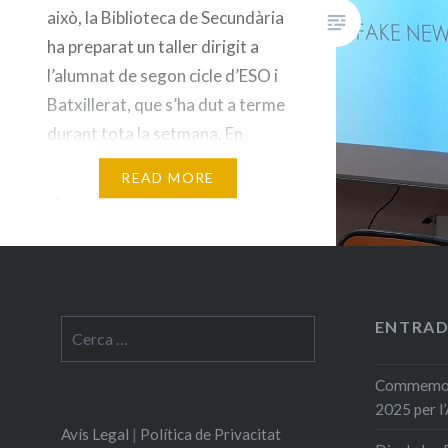
això, la Biblioteca de Secundària
ha preparat un taller dirigit a
l’alumnat de segon cicle d’ESO i
Batxillerat, que s’ha dut a terme
durant tota la setmana. En
aquest taller han pogut
READ MORE
aprendre a conéixer els
diferents tipus de “Fakes” que
podem trobar…
ENTRAD
Cerca:
Commemora
2025 per l
Avís Legal
|
Política de Privacitat