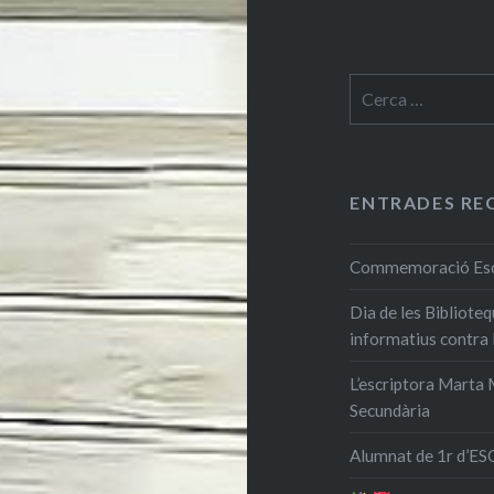
Cerca:
ENTRADES RE
Commemoració Escri
Dia de les Bibliote
informatius contra
L’escriptora Marta M
Secundària
Alumnat de 1r d’ESO