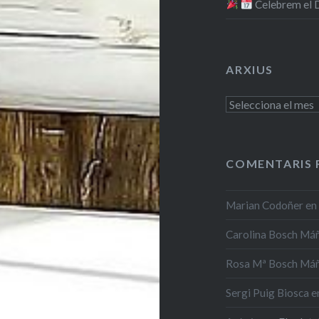
​ Celebrem el
ARXIUS
Arxius
COMENTARIS 
Marian Codoñer
e
Carolina Bosch Má
Rosa Mª Bosch Má
Sergi Puig Biosca
e