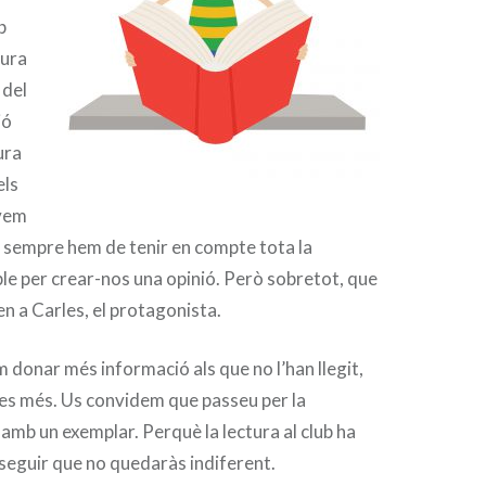
b
tura
 del
ió
ura
els
evem
e sempre hem de tenir en compte tota la
le per crear-nos una opinió. Però sobretot, que
ien a Carles, el protagonista.
donar més informació als que no l’han llegit,
s més. Us convidem que passeu per la
u amb un exemplar. Perquè la lectura al club ha
e seguir que no quedaràs indiferent.