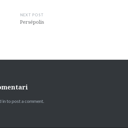
NEXT POST
Persépolis
omentari
 in to post a comment.