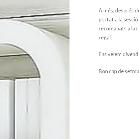
A més, després de
portat a la sessió
recomanats a la r
regal.
Ens veiem divend
Bon cap de setma
Navegació
d'entrades