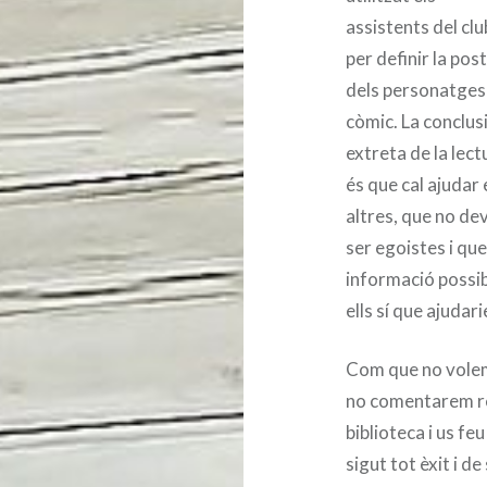
assistents del clu
per definir la pos
dels personatges
còmic. La conclus
extreta de la lect
és que cal ajudar 
altres, que no d
ser egoistes i qu
informació possib
ells sí que ajudar
Com que no volem 
no comentarem re
biblioteca i us fe
sigut tot èxit i d