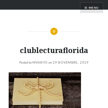
Skip
Club Lectura Secundaria
MENU
to
content
clublecturaflorida
Posted by
MVANYO
on
29 NOVEMBRE, 2019