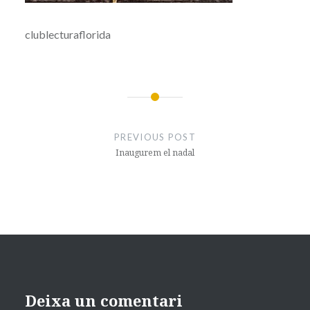
clublecturaflorida
Navegació
d'entrades
PREVIOUS POST
Inaugurem el nadal
Deixa un comentari