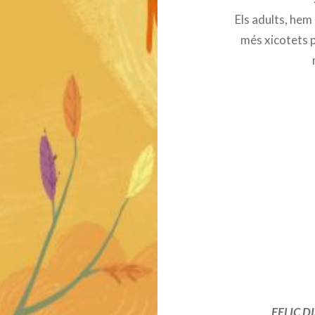
Els adults, hem
més xicotets p
FE
LIÇ D