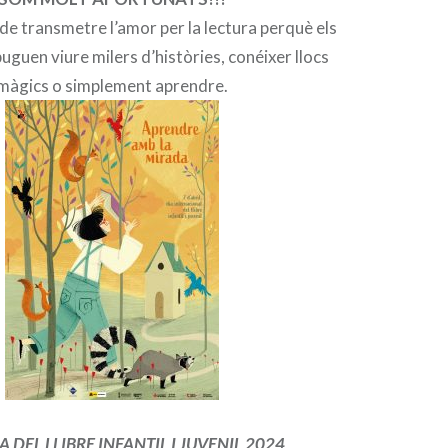
 de transmetre l’amor per la lectura perquè els
uguen viure milers d’històries, conéixer llocs
màgics o simplement aprendre.
IA DEL LLIBRE INFANTIL I JUVE
NIL 2024