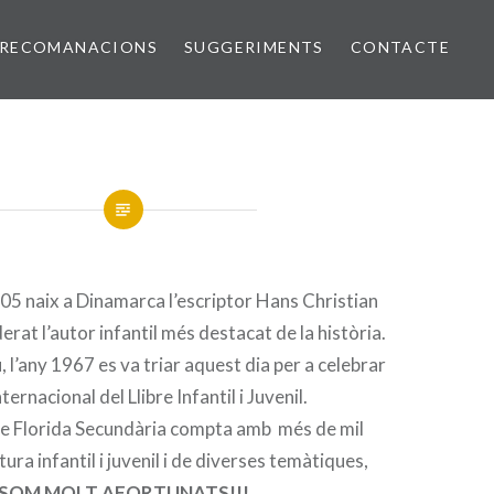
RECOMANACIONS
SUGGERIMENTS
CONTACTE
1805 naix a Dinamarca l’escriptor Hans Christian
rat l’autor infantil més destacat de la història.
 l’any 1967 es va triar aquest dia per a celebrar
nternacional del Llibre Infantil i Juvenil.
 de Florida Secundària compta amb més de mil
atura infantil i juvenil i de diverses temàtiques,
SOM MOLT AFORTUNATS!!!