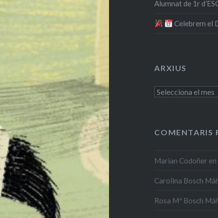
Alumnat de 1r d’ESO
​ Celebrem el
ARXIUS
Arxius
COMENTARIS 
Marian Codoñer
e
Carolina Bosch Má
Rosa Mª Bosch Má