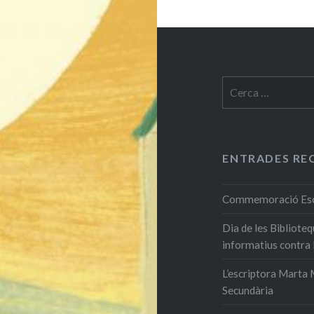
Cerca:
ENTRADES RE
Commemoració Escri
Dia de les Bibliote
informatius contra
L’escriptora Marta M
Secundària