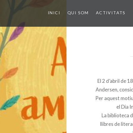
INICI
QUI SOM
ACTIVITATS
El 2 d’abril de 
Andersen, conside
Per aquest motiu,
el Dia I
La biblioteca
llibres de liter