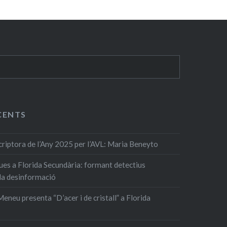
CENTS
ptora de l’Any 2025 per l’AVL: Maria Beneyto
ques a Florida Secundària: formant detectius
 la desinformació
eneu presenta “D’acer i de cristall” a Florida