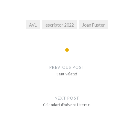
AVL
escriptor 2022
Joan Fuster
Navegació
d'entrades
PREVIOUS POST
Sant Valentí
NEXT POST
Calendari d’Advent Literari