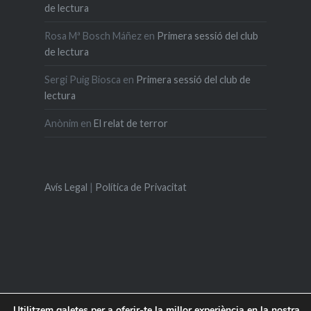
de lectura
Rosa Mª Bosch Máñez
en
Primera sessió del club
de lectura
Sergi Puig Biosca
en
Primera sessió del club de
lectura
Anònim
en
El relat de terror
Avís Legal
|
Política de Privacitat
Utilitzem galetes per a oferir-te la millor experiència en la nostra