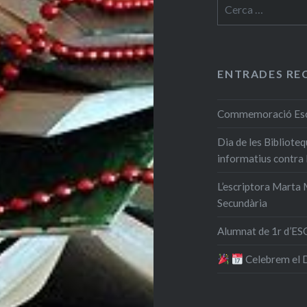
Cerca:
ENTRADES RE
Commemoració Escri
Dia de les Bibliote
informatius contra
L’escriptora Marta M
Secundària
Alumnat de 1r d’ESO
​ Celebrem el