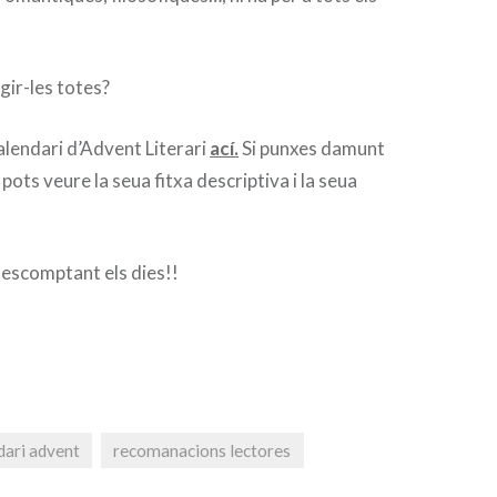
gir-les totes?
lendari d’Advent Literari
ací.
Si punxes damunt
ots veure la seua fitxa descriptiva i la seua
descomptant els dies!!
dari advent
recomanacions lectores