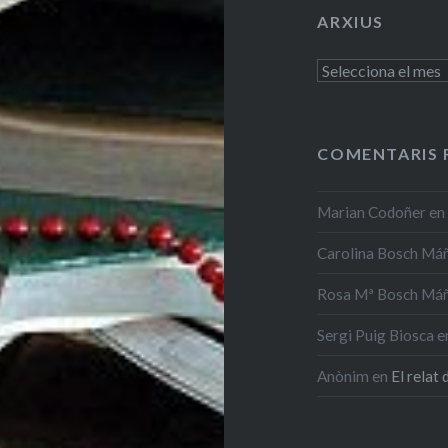
ARXIUS
Arxius
COMENTARIS 
Marian Codoñer
e
Carolina Bosch Má
Rosa Mª Bosch Má
Sergi Puig Biosca
e
Anònim
en
El relat 