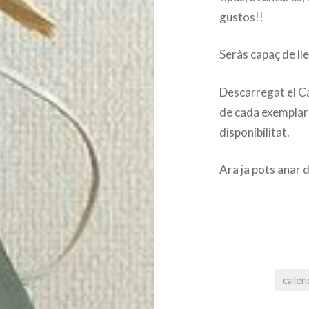
gustos!!
Seràs capaç de lle
Descarregat el Ca
de cada exemplar p
disponibilitat.
Ara ja pots anar 
calen