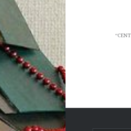
Navegació
d'entrades
“CENT