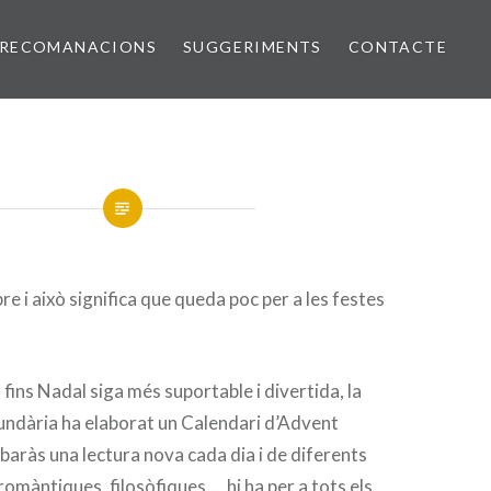
RECOMANACIONS
SUGGERIMENTS
CONTACTE
e i això significa que queda poc per a les festes
 fins Nadal siga més suportable i divertida, la
undària ha elaborat un Calendari d’Advent
robaràs una lectura nova cada dia i de diferents
romàntiques, filosòfiques…, hi ha per a tots els