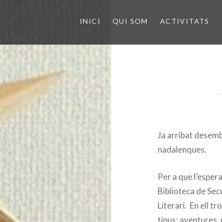
INICI
QUI SOM
ACTIVITATS
Ja arribat desembr
nadalenques.
Per a que l’espera
Biblioteca de Sec
Literari. En ell t
tipus; aventures, 