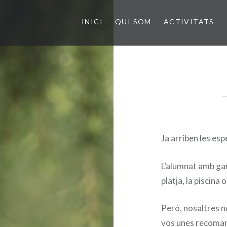
INICI
QUI SOM
ACTIVITATS
Ja arriben les es
L’alumnat amb gan
platja, la piscina
Però, nosaltres n
vos unes recoman