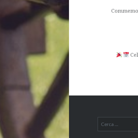
d'entrades
Commemorac
​ C
Cerca: