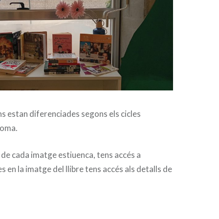
 estan diferenciades segons els cicles
ioma.
 de cada imatge estiuenca, tens accés a
ues en la imatge del llibre tens accés als detalls de