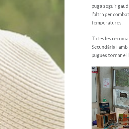
puga seguir gaudin
l’altra per comba
temperatures.
Totes les recoman
Secundària i amb l
pugues tornar el l