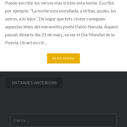
Puedo escribir los versos más tristes esta noche. Escribir,
por ejemplo: “La noche está estrellada, y tiritan, azules, los
astros, a lo lejos”. De segur que tots i totes conegueu
aquestes línies del meravellós poeta Pablo Neruda. Aquest
passat dimarts dia 21 de març, va ser el Dia Mundial de la
Poesia. Un art escrit…
READ MORE
Navegació
ENTRADES ANTERIORS
d'entrades
Cerca: