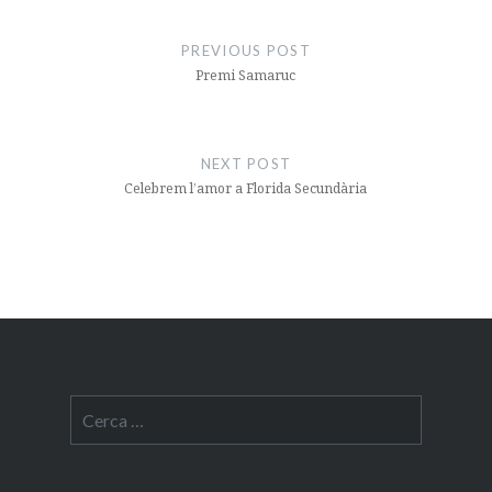
Navegació
d'entrades
PREVIOUS POST
Premi Samaruc
NEXT POST
Celebrem l’amor a Florida Secundària
Cerca: