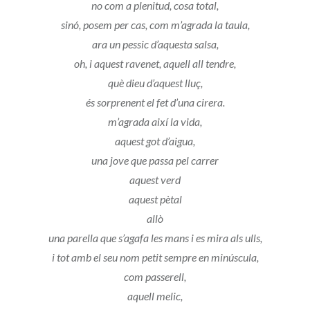
no com a plenitud, cosa total,
sinó, posem per cas, com m’agrada la taula,
ara un pessic d’aquesta salsa,
oh, i aquest ravenet, aquell all tendre,
què dieu d’aquest lluç,
és sorprenent el fet d’una cirera.
m’agrada així la vida,
aquest got d’aigua,
una jove que passa pel carrer
aquest verd
aquest pètal
allò
una parella que s’agafa les mans i es mira als ulls,
i tot amb el seu nom petit sempre en minúscula,
com passerell,
aquell melic,